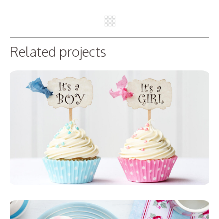
REV
NE
Related projects