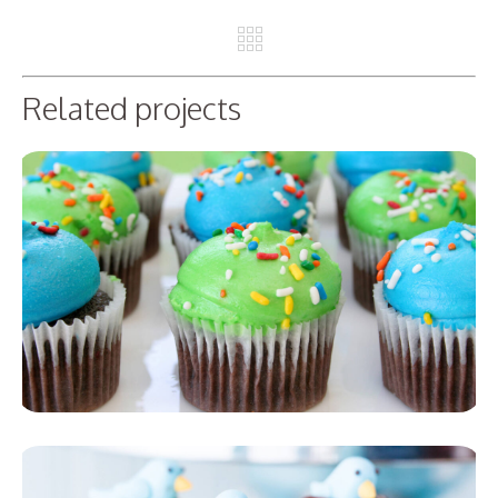
REV
NE
Related projects